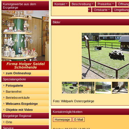
Kunstgewerbe aus dem
Kontakt
Beschreibung
Preisinfos
Öffnun
Erzgebirge
Ortskarte
Umgebun
Bilder
zum Onlineshop
Spezialangebote
Fotogalerie
Barrierefrei
Betriebsverkäufe
Foto: Wildpark Osterzgebirge
Webcams Erzgebirge
Objekte mit Video
Kontaktmöglichkeiten
Erzgebirge Regional
Homepage
E-Mail
Orte
Homepage:
http://www.wildpark-
Service