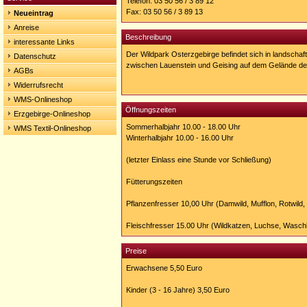
Telefon: 03 50 56 / 3 89 12
osterzgebirge.de
Fax: 03 50 56 / 3 89 13
Neueintrag
Anreise
Beschreibung
interessante Links
Der Wildpark Osterzgebirge befindet sich in landschaftl
Datenschutz
zwischen Lauenstein und Geising auf dem Gelände d
AGBs
Widerrufsrecht
WMS-Onlineshop
Öffnungszeiten
Erzgebirge-Onlineshop
Sommerhalbjahr 10.00 - 18.00 Uhr
WMS Textil-Onlineshop
Winterhalbjahr 10.00 - 16.00 Uhr
(letzter Einlass eine Stunde vor Schließung)
Fütterungszeiten
Pflanzenfresser 10,00 Uhr (Damwild, Mufflon, Rotwild
Fleischfresser 15.00 Uhr (Wildkatzen, Luchse, Wasch
Preise
Erwachsene 5,50 Euro
Kinder (3 - 16 Jahre) 3,50 Euro