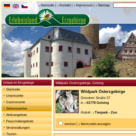
Startseite
|
Kontakt
|
Impressum
|
Sitemap
Urlaub im Erzgebirge
Wildpark Osterzgebirge, Geising
Startseite
Wildpark Osterzgebirge
Unterkünfte
Dresdner Straße 37
Gastronomie
in
01778 Geising
Sehenswertes
Rubrik:
Tierpark - Zoo
Aktivangebote
Pauschalangebote
merken
|
Merkzettel anzeigen
Veranstaltungen
Touren