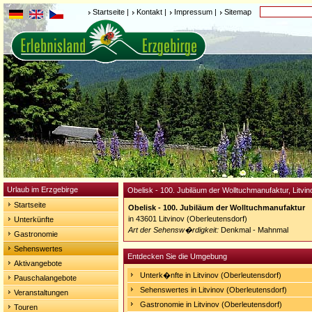
Startseite
|
Kontakt
|
Impressum
|
Sitemap
Urlaub im Erzgebirge
Obelisk - 100. Jubiläum der Wolltuchmanufaktur, Litvi
Startseite
Obelisk - 100. Jubiläum der Wolltuchmanufaktur
in 43601 Litvinov (Oberleutensdorf)
Unterkünfte
Art der Sehensw�rdigkeit:
Denkmal - Mahnmal
Gastronomie
Sehenswertes
Entdecken Sie die Umgebung
Aktivangebote
Unterk�nfte in Litvinov (Oberleutensdorf)
Pauschalangebote
Sehenswertes in Litvinov (Oberleutensdorf)
Veranstaltungen
Gastronomie in Litvinov (Oberleutensdorf)
Touren