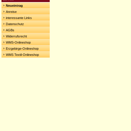
Neueintrag
Anreise
interessante Links
Datenschutz
AGBs
Widerrufsrecht
WMS-Onlineshop
Erzgebirge-Onlineshop
WMS Textil-Onlineshop