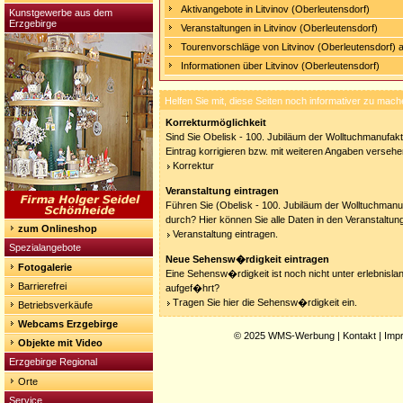
Aktivangebote in Litvinov (Oberleutensdorf)
Kunstgewerbe aus dem
Erzgebirge
Veranstaltungen in Litvinov (Oberleutensdorf)
Tourenvorschläge von Litvinov (Oberleutensdorf) 
Informationen über Litvinov (Oberleutensdorf)
Helfen Sie mit, diese Seiten noch informativer zu mach
Korrekturmöglichkeit
Sind Sie Obelisk - 100. Jubiläum der Wolltuchmanufakt
Eintrag korrigieren bzw. mit weiteren Angaben versehe
Korrektur
Veranstaltung eintragen
Führen Sie (Obelisk - 100. Jubiläum der Wolltuchmanuf
durch? Hier können Sie alle Daten in den Veranstaltun
zum Onlineshop
Veranstaltung eintragen.
Spezialangebote
Neue Sehensw�rdigkeit eintragen
Fotogalerie
Eine Sehensw�rdigkeit ist noch nicht unter erlebnisla
Barrierefrei
aufgef�hrt?
Tragen Sie hier die Sehensw�rdigkeit ein.
Betriebsverkäufe
Webcams Erzgebirge
© 2025
WMS-Werbung
|
Kontakt
|
Imp
Objekte mit Video
Erzgebirge Regional
Orte
Service