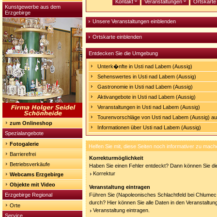
Kontakt
Veranstaltungen
Ortskart
Kunstgewerbe aus dem
Erzgebirge
Unsere Veranstaltungen einblenden
Ortskarte einblenden
Entdecken Sie die Umgebung
Unterk�nfte in Usti nad Labem (Aussig)
Sehenswertes in Usti nad Labem (Aussig)
Gastronomie in Usti nad Labem (Aussig)
Aktivangebote in Usti nad Labem (Aussig)
Veranstaltungen in Usti nad Labem (Aussig)
Tourenvorschläge von Usti nad Labem (Aussig) a
zum Onlineshop
Informationen über Usti nad Labem (Aussig)
Spezialangebote
Fotogalerie
Helfen Sie mit, diese Seiten noch informativer zu mach
Barrierefrei
Korrekturmöglichkeit
Betriebsverkäufe
Haben Sie einen Fehler entdeckt? Dann können Sie die
Korrektur
Webcams Erzgebirge
Objekte mit Video
Veranstaltung eintragen
Erzgebirge Regional
Führen Sie (Napoleonisches Schlachtfeld bei Chlumec 
durch? Hier können Sie alle Daten in den Veranstaltun
Orte
Veranstaltung eintragen.
Service