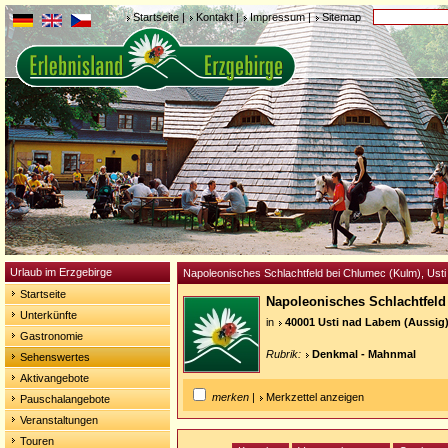
Startseite
|
Kontakt
|
Impressum
|
Sitemap
Urlaub im Erzgebirge
Napoleonisches Schlachtfeld bei Chlumec (Kulm), Ust
Startseite
Napoleonisches Schlachtfel
Unterkünfte
in
40001 Usti nad Labem (Aussig
Gastronomie
Rubrik:
Denkmal - Mahnmal
Sehenswertes
Aktivangebote
merken
|
Merkzettel anzeigen
Pauschalangebote
Veranstaltungen
Touren