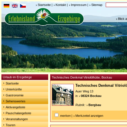
Startseite
|
Kontakt
|
Impressum
|
Sitemap
Blick 
Urlaub im Erzgebirge
Technisches Denkmal Vitriolölhütte, Bockau
Startseite
Technisches Denkmal Vitriol
Unterkünfte
Auer Weg 13
Gastronomie
in
08324 Bockau
Sehenswertes
Rubrik:
Bergbau
Aktivangebote
Pauschalangebote
merken
|
Merkzettel anzeigen
Veranstaltungen
Touren