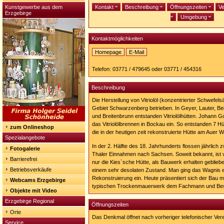
Kunstgewerbe aus dem
Kontakt
Beschreibung
Öffnungszeiten
Ve
Erzgebirge
Umgebung
Kontaktmöglichkeiten
Homepage
E-Mail
Homepage:
http://www.bockau.de/index.php?
Telefon: 03771 / 479645 oder 03771 / 454316
id=567
Beschreibung
Die Herstellung von Vitriolöl (konzentrierter Schwefe
Gebiet Schwarzenberg betrieben. In Geyer, Lauter, Be
und Breitenbrunn entstanden Vitriolölhütten. Johann Go
das Vitriolölbrennen in Bockau ein. So entstanden 7 Hü
zum Onlineshop
die in der heutigen zeit rekonstruierte Hütte am Auer 
Spezialangebote
In der 2. Hälfte des 18. Jahrhunderts flossen jährlich
Fotogalerie
Thaler Einnahmen nach Sachsen. Soweit bekannt, ist vo
Barrierefrei
nur die Kies`sche Hütte, als Bauwerk erhalten geblie
Betriebsverkäufe
einem sehr desolaten Zustand. Man ging das Wagnis e
Rekonstruierung ein. Heute präsentiert sich der Bau m
Webcams Erzgebirge
typischen Trockenmauerwerk dem Fachmann und Be
Objekte mit Video
Erzgebirge Regional
Öffnungszeiten
Orte
Das Denkmal öffnet nach vorheriger telefonischer Ver
Service