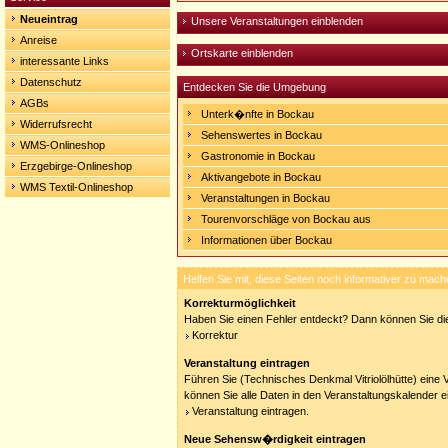
Neueintrag
Unsere Veranstaltungen einblenden
Anreise
Ortskarte einblenden
interessante Links
Datenschutz
Entdecken Sie die Umgebung
AGBs
Unterk�nfte in Bockau
Widerrufsrecht
Sehenswertes in Bockau
WMS-Onlineshop
Gastronomie in Bockau
Erzgebirge-Onlineshop
Aktivangebote in Bockau
WMS Textil-Onlineshop
Veranstaltungen in Bockau
Tourenvorschläge von Bockau aus
Informationen über Bockau
Helfen Sie mit, diese Seiten noch informativer zu mach
Korrekturmöglichkeit
Haben Sie einen Fehler entdeckt? Dann können Sie die
Korrektur
Veranstaltung eintragen
Führen Sie (Technisches Denkmal Vitriolölhütte) eine 
können Sie alle Daten in den Veranstaltungskalender e
Veranstaltung eintragen.
Neue Sehensw�rdigkeit eintragen