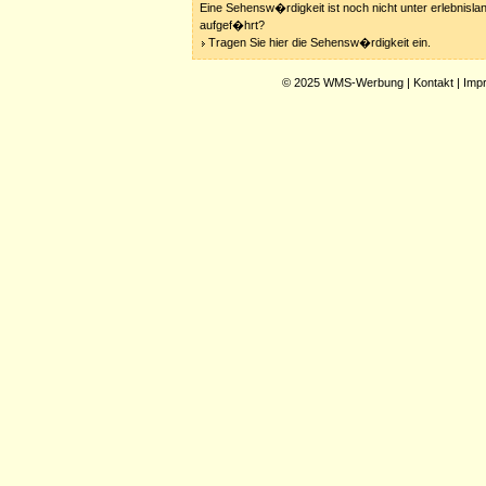
Eine Sehensw�rdigkeit ist noch nicht unter erlebnisla
aufgef�hrt?
Tragen Sie hier die Sehensw�rdigkeit ein.
© 2025
WMS-Werbung
|
Kontakt
|
Imp