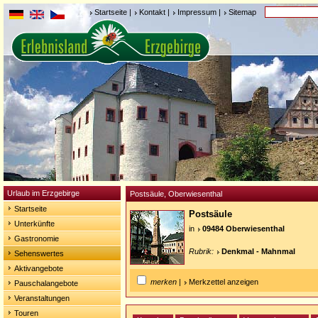
Startseite
|
Kontakt
|
Impressum
|
Sitemap
Urlaub im Erzgebirge
Postsäule, Oberwiesenthal
Startseite
Postsäule
Unterkünfte
in
09484 Oberwiesenthal
Gastronomie
Rubrik:
Denkmal - Mahnmal
Sehenswertes
Aktivangebote
merken
|
Merkzettel anzeigen
Pauschalangebote
Veranstaltungen
Touren