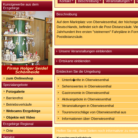
Kontakt
Beschreibung
Veranstaltungen
Kunstgewerbe aus dem
Erzgebirge
Beschreibung
Auf dem Marktplatz von Oberwiesenthal, der höchstge
Deutschlands, befindet sich die Post-Distanzsäule. Viel
Jahrhundert ihre ersten "steinernen" Fahrpläne in For
Postdistanzsäule.
Unsere Veranstaltungen einblenden
Ortskarte einblenden
Entdecken Sie die Umgebung
zum Onlineshop
Unterk�nfte in Oberwiesenthal
Spezialangebote
Sehenswertes in Oberwiesenthal
Fotogalerie
Gastronomie in Oberwiesenthal
Barrierefrei
Aktivangebote in Oberwiesenthal
Betriebsverkäufe
Veranstaltungen in Oberwiesenthal
Webcams Erzgebirge
Tourenvorschläge von Oberwiesenthal aus
Objekte mit Video
Informationen über Oberwiesenthal
Erzgebirge Regional
Orte
Helfen Sie mit, diese Seiten noch informativer zu mach
Service