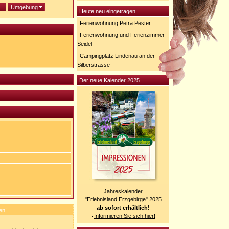
e
Umgebung
Heute neu eingetragen
Ferienwohnung Petra Pester
Ferienwohnung und Ferienzimmer
Seidel
Campingplatz Lindenau an der
Silberstrasse
Der neue Kalender 2025
Jahreskalender
"Erlebnisland Erzgebirge" 2025
ab sofort erhältlich!
en!
Informieren Sie sich hier!