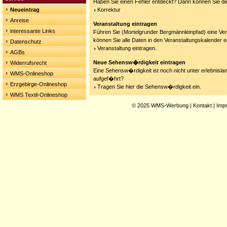
Haben Sie einen Fehler entdeckt? Dann können Sie die
Neueintrag
Korrektur
Anreise
Veranstaltung eintragen
interessante Links
Führen Sie (Mortelgrunder Bergmännleinpfad) eine Ver
können Sie alle Daten in den Veranstaltungskalender e
Datenschutz
Veranstaltung eintragen.
AGBs
Neue Sehensw�rdigkeit eintragen
Widerrufsrecht
Eine Sehensw�rdigkeit ist noch nicht unter erlebnisla
WMS-Onlineshop
aufgef�hrt?
Erzgebirge-Onlineshop
Tragen Sie hier die Sehensw�rdigkeit ein.
WMS Textil-Onlineshop
© 2025
WMS-Werbung
|
Kontakt
|
Imp