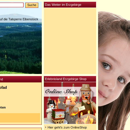
Das Wetter im Erzgebirge
auf die Talsperre Eibenstock
Erlebnisland Erzgebirge Shop
nd
pfad
rten
Hier geht's zum OnlineShop