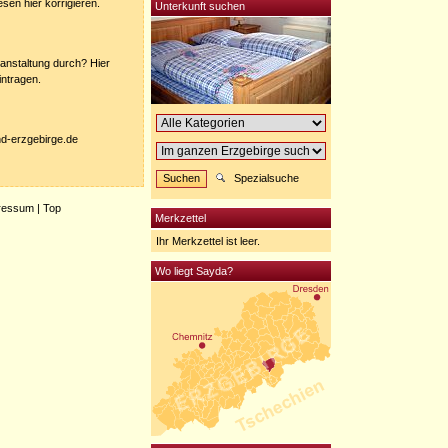
sen hier korrigieren.
Unterkunft suchen
anstaltung durch? Hier
intragen.
nd-erzgebirge.de
Spezialsuche
ressum
|
Top
Merkzettel
Ihr Merkzettel ist leer.
Wo liegt Sayda?