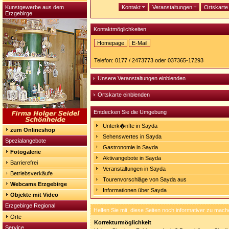
Kunstgewerbe aus dem
Kontakt
Veranstaltungen
Ortskart
Erzgebirge
Kontaktmöglichkeiten
Homepage
E-Mail
Homepage:
http://www.bergmaennlpfad.de/
Telefon: 0177 / 2473773 oder 037365-17293
Unsere Veranstaltungen einblenden
Ortskarte einblenden
Entdecken Sie die Umgebung
Unterk�nfte in Sayda
zum Onlineshop
Sehenswertes in Sayda
Spezialangebote
Gastronomie in Sayda
Fotogalerie
Aktivangebote in Sayda
Barrierefrei
Veranstaltungen in Sayda
Betriebsverkäufe
Tourenvorschläge von Sayda aus
Webcams Erzgebirge
Informationen über Sayda
Objekte mit Video
Erzgebirge Regional
Helfen Sie mit, diese Seiten noch informativer zu mach
Orte
Korrekturmöglichkeit
Service