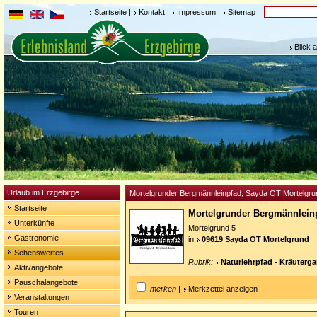
Startseite
|
Kontakt
|
Impressum
|
Sitemap
Blick 
Urlaub im Erzgebirge
Mortelgrunder Bergmännleinpfad, Sayda OT Mortelgru
Startseite
Mortelgrunder Bergmännlein
Unterkünfte
Mortelgrund 5
Gastronomie
in
09619 Sayda OT Mortelgrund
Sehenswertes
Rubrik:
Naturlehrpfad - Kräuterga
Aktivangebote
Pauschalangebote
merken
|
Merkzettel anzeigen
Veranstaltungen
Touren