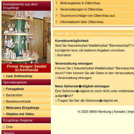
Aktivangebote in Olbernhau
Kunstgewerbe aus dem
Erzgebirge
Veranstaltungen in Olbernhau
Tourenvorschläge von Olbernhau aus
Informationen über Olbernhau
Helfen Sie mit, diese Seiten noch informativer zu mach
Korrekturmöglichkeit
Sind Sie Naturlehrpfad-Waldlehrpfad "Bärenbachtal"? H
korrigieren bzw. mit weiteren Angaben versehen.
Korrektur
Veranstaltung eintragen
Führen Sie ( Naturlehrpfad-Waldlehrpfad "Bärenbachtal
durch? Hier können Sie alle Daten in den Veranstaltun
zum Onlineshop
Veranstaltung eintragen.
Spezialangebote
Neue Sehensw�rdigkeit eintragen
Fotogalerie
Eine Sehensw�rdigkeit ist noch nicht unter erlebnisla
Barrierefrei
aufgef�hrt?
Tragen Sie hier die Sehensw�rdigkeit ein.
Betriebsverkäufe
Webcams Erzgebirge
© 2025
WMS-Werbung
|
Kontakt
|
Imp
Objekte mit Video
Erzgebirge Regional
Orte
Service