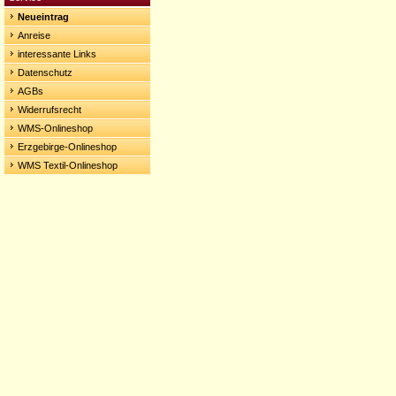
Neueintrag
Anreise
interessante Links
Datenschutz
AGBs
Widerrufsrecht
WMS-Onlineshop
Erzgebirge-Onlineshop
WMS Textil-Onlineshop