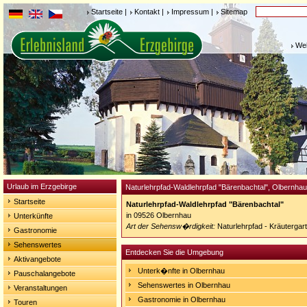
Startseite
|
Kontakt
|
Impressum
|
Sitemap
Weh
Urlaub im Erzgebirge
Naturlehrpfad-Waldlehrpfad "Bärenbachtal", Olbernhau
Startseite
Naturlehrpfad-Waldlehrpfad "Bärenbachtal"
in 09526 Olbernhau
Unterkünfte
Art der Sehensw�rdigkeit:
Naturlehrpfad - Kräutergar
Gastronomie
Sehenswertes
Entdecken Sie die Umgebung
Aktivangebote
Unterk�nfte in Olbernhau
Pauschalangebote
Sehenswertes in Olbernhau
Veranstaltungen
Gastronomie in Olbernhau
Touren