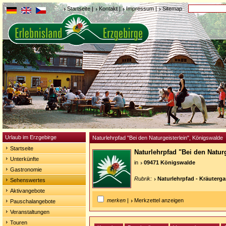
Startseite
|
Kontakt
|
Impressum
|
Sitemap
Urlaub im Erzgebirge
Naturlehrpfad "Bei den Naturgeisterlein", Königswalde
Startseite
Naturlehrpfad "Bei den Natur
Unterkünfte
in
09471 Königswalde
Gastronomie
Rubrik:
Naturlehrpfad - Kräuterga
Sehenswertes
Aktivangebote
merken
|
Merkzettel anzeigen
Pauschalangebote
Veranstaltungen
Touren