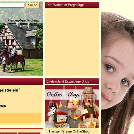
Das Wetter im Erzgebirge
Pferdeg�pel Frohnau
Erlebnisland Erzgebirge Shop
geisterlein"
rten
Hier geht's zum OnlineShop