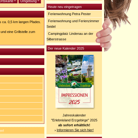
Ortskarte
Umgebung
Heute neu eingetragen
Ferienwohnung Petra Pester
Ferienwohnung und Ferienzimmer
s ca. 0,5 km langen Pfades.
Seidel
und eine Grillstelle zum
Campingplatz Lindenau an der
Silberstrasse
Der neue Kalender 2025
Jahreskalender
"Erlebnisland Erzgebirge" 2025
ab sofort erhältlich!
Informieren Sie sich hier!
en!