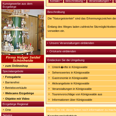
Kontakt
Beschreibung
Veranstaltungen
Kunstgewerbe aus dem
Erzgebirge
Beschreibung
Die "Naturgeisterlein" sind das Erkennungszeichen de
Entlang des Weges laden zahlreiche Sitzmöglichkeiten 
verweilen ein.
Unsere Veranstaltungen einblenden
Ortskarte einblenden
Entdecken Sie die Umgebung
zum Onlineshop
Unterk�nfte in Königswalde
Spezialangebote
Sehenswertes in Königswalde
Fotogalerie
Gastronomie in Königswalde
Barrierefrei
Aktivangebote in Königswalde
Betriebsverkäufe
Veranstaltungen in Königswalde
Webcams Erzgebirge
Tourenvorschläge von Königswalde aus
Objekte mit Video
Informationen über Königswalde
Erzgebirge Regional
Orte
Helfen Sie mit, diese Seiten noch informativer zu mach
Service