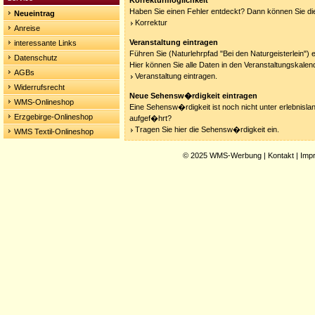
Korrekturmöglichkeit
Haben Sie einen Fehler entdeckt? Dann können Sie die
Neueintrag
Korrektur
Anreise
Veranstaltung eintragen
interessante Links
Führen Sie (Naturlehrpfad "Bei den Naturgeisterlein") 
Datenschutz
Hier können Sie alle Daten in den Veranstaltungskalen
AGBs
Veranstaltung eintragen.
Widerrufsrecht
Neue Sehensw�rdigkeit eintragen
WMS-Onlineshop
Eine Sehensw�rdigkeit ist noch nicht unter erlebnisla
Erzgebirge-Onlineshop
aufgef�hrt?
Tragen Sie hier die Sehensw�rdigkeit ein.
WMS Textil-Onlineshop
© 2025
WMS-Werbung
|
Kontakt
|
Imp