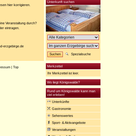
Unterkunft suchen
sen hier korrigieren.
eine Veranstaltung durch?
der eintragen.
nd-erzgebirge.de
Spezialsuche
Merkzettel
ressum
|
Top
Ihr Merkzettel ist leer.
Wo liegt Königswalde?
Rund um Königswalde kann man
viel erleben!
Unterkünfte
Gastronomie
Sehenswertes
Sport- & Aktivangebote
Veranstaltungen