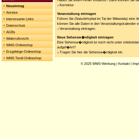
Haben Sie einen Fehler entdeckt? Dann können Sie die
Korrektur
Neueintrag
Anreise
Veranstaltung eintragen
Führen Sie (Naturlehrpfad im Tal der Mittweida) eine V
interessante Links
können Sie alle Daten in den Veranstaltungskalender e
Datenschutz
Veranstaltung eintragen.
AGBs
Neue Sehensw�rdigkeit eintragen
Widerrufsrecht
Eine Sehensw�rdigkeit ist noch nicht unter erlebnisla
WMS-Onlineshop
aufgef�hrt?
Erzgebirge-Onlineshop
Tragen Sie hier die Sehensw�rdigkeit ein.
WMS Textil-Onlineshop
© 2025
WMS-Werbung
|
Kontakt
|
Imp