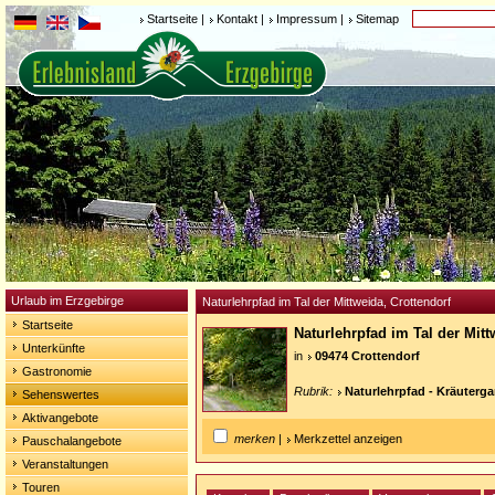
Startseite
|
Kontakt
|
Impressum
|
Sitemap
Urlaub im Erzgebirge
Naturlehrpfad im Tal der Mittweida, Crottendorf
Startseite
Naturlehrpfad im Tal der Mit
Unterkünfte
in
09474 Crottendorf
Gastronomie
Rubrik:
Naturlehrpfad - Kräuterga
Sehenswertes
Aktivangebote
merken
|
Merkzettel anzeigen
Pauschalangebote
Veranstaltungen
Touren