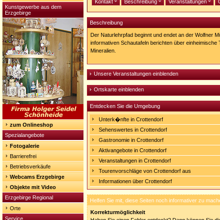
Kontakt
Beschreibung
Veranstaltungen
Kunstgewerbe aus dem
Erzgebirge
Beschreibung
Der Naturlehrpfad beginnt und endet an der Wolfner Mü
informativen Schautafeln berichten über einheimische 
Mineralien.
Unsere Veranstaltungen einblenden
Ortskarte einblenden
Entdecken Sie die Umgebung
Unterk�nfte in Crottendorf
zum Onlineshop
Sehenswertes in Crottendorf
Spezialangebote
Gastronomie in Crottendorf
Fotogalerie
Aktivangebote in Crottendorf
Barrierefrei
Veranstaltungen in Crottendorf
Betriebsverkäufe
Tourenvorschläge von Crottendorf aus
Webcams Erzgebirge
Informationen über Crottendorf
Objekte mit Video
Erzgebirge Regional
Helfen Sie mit, diese Seiten noch informativer zu mach
Orte
Korrekturmöglichkeit
Service