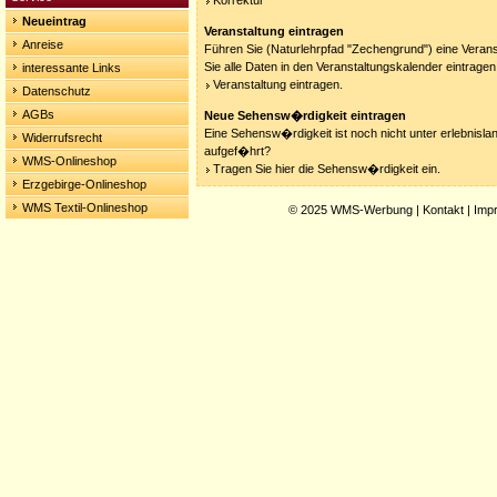
Korrektur
Neueintrag
Veranstaltung eintragen
Anreise
Führen Sie (Naturlehrpfad "Zechengrund") eine Veran
Sie alle Daten in den Veranstaltungskalender eintragen
interessante Links
Veranstaltung eintragen.
Datenschutz
AGBs
Neue Sehensw�rdigkeit eintragen
Eine Sehensw�rdigkeit ist noch nicht unter erlebnisla
Widerrufsrecht
aufgef�hrt?
WMS-Onlineshop
Tragen Sie hier die Sehensw�rdigkeit ein.
Erzgebirge-Onlineshop
WMS Textil-Onlineshop
© 2025
WMS-Werbung
|
Kontakt
|
Imp