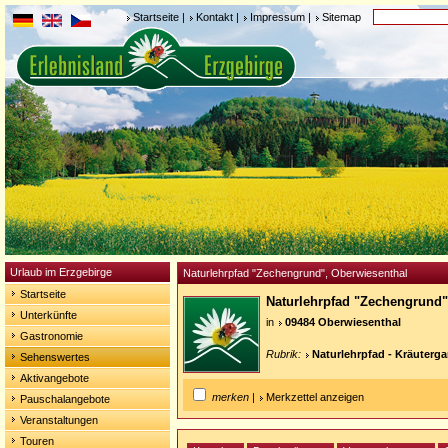
Startseite
|
Kontakt
|
Impressum
|
Sitemap
Urlaub im Erzgebirge
Naturlehrpfad "Zechengrund", Oberwiesenthal
Startseite
Naturlehrpfad "Zechengrund
Unterkünfte
in
09484 Oberwiesenthal
Gastronomie
Rubrik:
Naturlehrpfad - Kräuterga
Sehenswertes
Aktivangebote
merken
|
Merkzettel anzeigen
Pauschalangebote
Veranstaltungen
Touren