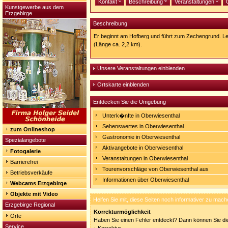
Kontakt
Beschreibung
Veranstaltungen
Kunstgewerbe aus dem
Erzgebirge
Beschreibung
Er beginnt am Hofberg und führt zum Zechengrund. Leh
(Länge ca. 2,2 km).
Unsere Veranstaltungen einblenden
Ortskarte einblenden
Entdecken Sie die Umgebung
Unterk�nfte in Oberwiesenthal
Sehenswertes in Oberwiesenthal
zum Onlineshop
Gastronomie in Oberwiesenthal
Spezialangebote
Aktivangebote in Oberwiesenthal
Fotogalerie
Veranstaltungen in Oberwiesenthal
Barrierefrei
Tourenvorschläge von Oberwiesenthal aus
Betriebsverkäufe
Informationen über Oberwiesenthal
Webcams Erzgebirge
Objekte mit Video
Helfen Sie mit, diese Seiten noch informativer zu mach
Erzgebirge Regional
Korrekturmöglichkeit
Orte
Haben Sie einen Fehler entdeckt? Dann können Sie die
Service