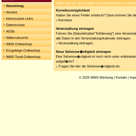
Helfen Sie mit, diese Seiten noch informativer zu mach
Neueintrag
Korrekturmöglichkeit
Anreise
Haben Sie einen Fehler entdeckt? Dann können Sie die
interessante Links
Korrektur
Datenschutz
Veranstaltung eintragen
AGBs
Führen Sie (Naturlehrpfad "Köhlerweg") eine Veransta
Widerrufsrecht
alle Daten in den Veranstaltungskalender eintragen.
Veranstaltung eintragen.
WMS-Onlineshop
Erzgebirge-Onlineshop
Neue Sehensw�rdigkeit eintragen
Eine Sehensw�rdigkeit ist noch nicht unter erlebnisla
WMS Textil-Onlineshop
aufgef�hrt?
Tragen Sie hier die Sehensw�rdigkeit ein.
© 2025
WMS-Werbung
|
Kontakt
|
Imp