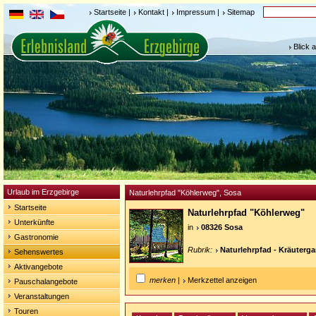
Startseite
|
Kontakt
|
Impressum
|
Sitemap
Blick 
Urlaub im Erzgebirge
Naturlehrpfad "Köhlerweg", Sosa
Startseite
Naturlehrpfad "Köhlerweg"
Unterkünfte
in
08326 Sosa
Gastronomie
Rubrik:
Naturlehrpfad - Kräuterga
Sehenswertes
Aktivangebote
merken
|
Merkzettel anzeigen
Pauschalangebote
Veranstaltungen
Touren