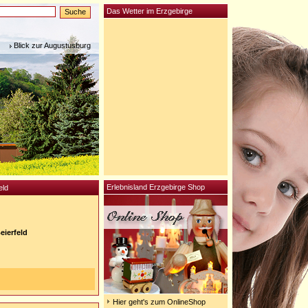
Das Wetter im Erzgebirge
Blick zur Augustusburg
Erlebnisland Erzgebirge Shop
eld
eierfeld
Hier geht's zum OnlineShop