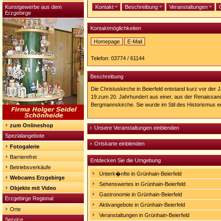
Kunstgewerbe aus dem
Kontakt
Beschreibung
Veranstaltungen
Erzgebirge
Kontaktmöglichkeiten
Homepage
E-Mail
Homepage:
http://www.christuskirchgemeinde-
Telefon: 03774 / 61144
beierfeld.de/index.php/die-
christuskirche
Beschreibung
Die Christuskirche in Beierfeld entstand kurz vor de
19.zum 20. Jahrhundert aus einer, aus der Renaissa
Bergmannskirche. Sie wurde im Stil des Historismus e
zum Onlineshop
Unsere Veranstaltungen einblenden
Spezialangebote
Ortskarte einblenden
Fotogalerie
Barrierefrei
Entdecken Sie die Umgebung
Betriebsverkäufe
Unterk�nfte in Grünhain-Beierfeld
Webcams Erzgebirge
Sehenswertes in Grünhain-Beierfeld
Objekte mit Video
Gastronomie in Grünhain-Beierfeld
Erzgebirge Regional
Aktivangebote in Grünhain-Beierfeld
Orte
Veranstaltungen in Grünhain-Beierfeld
Service