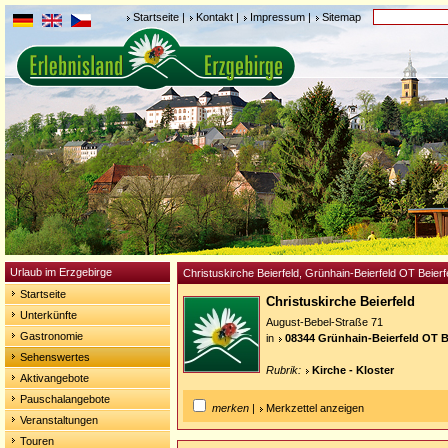
Startseite
|
Kontakt
|
Impressum
|
Sitemap
Urlaub im Erzgebirge
Christuskirche Beierfeld, Grünhain-Beierfeld OT Beierf
Startseite
Christuskirche Beierfeld
Unterkünfte
August-Bebel-Straße 71
Gastronomie
in
08344 Grünhain-Beierfeld OT B
Sehenswertes
Rubrik:
Kirche - Kloster
Aktivangebote
Pauschalangebote
merken
|
Merkzettel anzeigen
Veranstaltungen
Touren