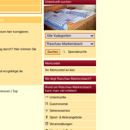
Unterkunft suchen
en!
sen hier korrigieren.
ung durch? Hier können Sie
Spezialsuche
Merkzettel
Ihr Merkzettel ist leer.
nd-erzgebirge.de
Wo liegt Raschau-Markersbach?
Rund um Raschau-Markersbach
kann man viel erleben!
ressum
|
Top
Unterkünfte
Gastronomie
Sehenswertes
Sport- & Aktivangebote
Veranstaltungen