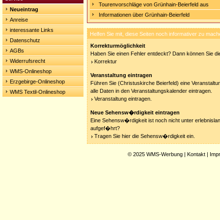
Tourenvorschläge von Grünhain-Beierfeld aus
Neueintrag
Informationen über Grünhain-Beierfeld
Anreise
interessante Links
Helfen Sie mit, diese Seiten noch informativer zu mach
Datenschutz
Korrekturmöglichkeit
AGBs
Haben Sie einen Fehler entdeckt? Dann können Sie die
Widerrufsrecht
Korrektur
WMS-Onlineshop
Veranstaltung eintragen
Erzgebirge-Onlineshop
Führen Sie (Christuskirche Beierfeld) eine Veranstalt
alle Daten in den Veranstaltungskalender eintragen.
WMS Textil-Onlineshop
Veranstaltung eintragen.
Neue Sehensw�rdigkeit eintragen
Eine Sehensw�rdigkeit ist noch nicht unter erlebnisla
aufgef�hrt?
Tragen Sie hier die Sehensw�rdigkeit ein.
© 2025
WMS-Werbung
|
Kontakt
|
Imp