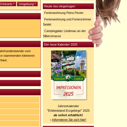
Ortskarte
Umgebung
Heute neu eingetragen
Ferienwohnung Petra Pester
Ferienwohnung und Ferienzimmer
Seidel
Campingplatz Lindenau an der
Silberstrasse
Der neue Kalender 2025
r Jahrhundertwende vom
nce stammenden kleineren
rbaut.
Jahreskalender
"Erlebnisland Erzgebirge" 2025
ab sofort erhältlich!
Informieren Sie sich hier!