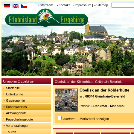
Startseite
|
Kontakt
|
Impressum
|
Sitemap
Urlaub im Erzgebirge
Obelisk an der Köhlerhütte, Grünhain-Beierfeld
Startseite
Obelisk an der Köhlerhütte
Unterkünfte
in
08344 Grünhain-Beierfeld
Gastronomie
Rubrik:
Denkmal - Mahnmal
Sehenswertes
Aktivangebote
merken
|
Merkzettel anzeigen
Pauschalangebote
Veranstaltungen
Touren