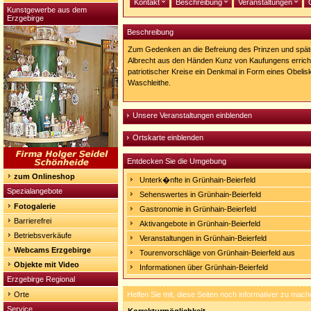
Kontakt
Beschreibung
Veranstaltungen
Kunstgewerbe aus dem
Erzgebirge
Beschreibung
Zum Gedenken an die Befreiung des Prinzen und spä
Albrecht aus den Händen Kunz von Kaufungens errich
patriotischer Kreise ein Denkmal in Form eines Obeli
Waschleithe.
Unsere Veranstaltungen einblenden
Ortskarte einblenden
Entdecken Sie die Umgebung
zum Onlineshop
Unterk�nfte in Grünhain-Beierfeld
Spezialangebote
Sehenswertes in Grünhain-Beierfeld
Fotogalerie
Gastronomie in Grünhain-Beierfeld
Barrierefrei
Aktivangebote in Grünhain-Beierfeld
Betriebsverkäufe
Veranstaltungen in Grünhain-Beierfeld
Webcams Erzgebirge
Tourenvorschläge von Grünhain-Beierfeld aus
Objekte mit Video
Informationen über Grünhain-Beierfeld
Erzgebirge Regional
Orte
Helfen Sie mit, diese Seiten noch informativer zu mach
Service