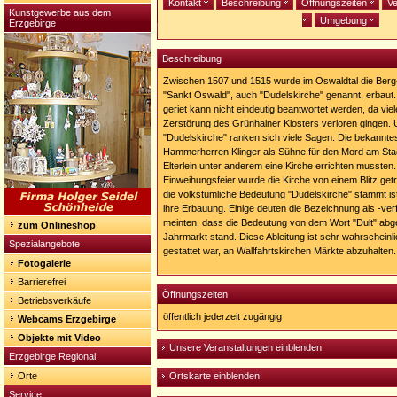
Kontakt
Beschreibung
Öffnungszeiten
Ve
Kunstgewerbe aus dem
Umgebung
Erzgebirge
Beschreibung
Zwischen 1507 und 1515 wurde im Oswaldtal die Berg-
"Sankt Oswald", auch "Dudelskirche" genannt, erbaut. 
geriet kann nicht eindeutig beantwortet werden, da vie
Zerstörung des Grünhainer Klosters verloren gingen. 
"Dudelskirche" ranken sich viele Sagen. Die bekanntes
Hammerherren Klinger als Sühne für den Mord am Stad
Elterlein unter anderem eine Kirche errichten mussten
Einweihungsfeier wurde die Kirche von einem Blitz get
die volkstümliche Bedeutung "Dudelskirche" stammt is
ihre Erbauung. Einige deuten die Bezeichnung als -ver
meinten, dass die Bedeutung von dem Wort "Dult" abge
zum Onlineshop
Jahrmarkt stand. Diese Ableitung ist sehr wahrscheinli
Spezialangebote
gestattet war, an Wallfahrtskirchen Märkte abzuhalten.
Fotogalerie
Barrierefrei
Öffnungszeiten
Betriebsverkäufe
öffentlich jederzeit zugängig
Webcams Erzgebirge
Objekte mit Video
Unsere Veranstaltungen einblenden
Erzgebirge Regional
Orte
Ortskarte einblenden
Service