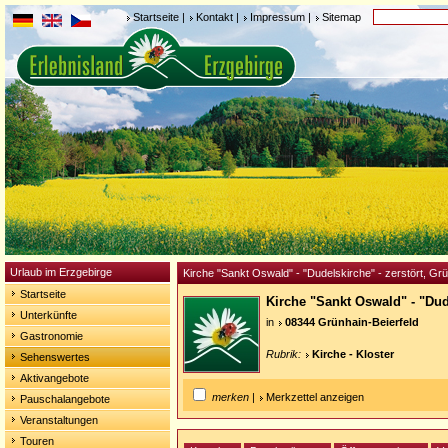
Startseite
|
Kontakt
|
Impressum
|
Sitemap
Urlaub im Erzgebirge
Kirche "Sankt Oswald" - "Dudelskirche" - zerstört, Grü
Startseite
Kirche "Sankt Oswald" - "Dud
Unterkünfte
in
08344 Grünhain-Beierfeld
Gastronomie
Rubrik:
Kirche - Kloster
Sehenswertes
Aktivangebote
merken
|
Merkzettel anzeigen
Pauschalangebote
Veranstaltungen
Touren