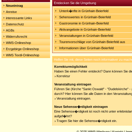
Entdecken Sie die Umgebung
Neueintrag
Unterk�nfte in Grünhain-Beierfeld
Anreise
Sehenswertes in Grünhain-Beierfeld
interessante Links
Gastronomie in Grünhain-Beierfeld
Datenschutz
Aktivangebote in Grünhain-Beierfeld
AGBs
Veranstaltungen in Grünhain-Beierfeld
Widerrufsrecht
Tourenvorschläge von Grünhain-Beierfeld aus
WMS-Onlineshop
Informationen über Grünhain-Beierfeld
Erzgebirge-Onlineshop
WMS Textil-Onlineshop
Helfen Sie mit, diese Seiten noch informativer zu mach
Korrekturmöglichkeit
Haben Sie einen Fehler entdeckt? Dann können Sie die
Korrektur
Veranstaltung eintragen
Führen Sie (Kirche "Sankt Oswald" - "Dudelskirche" - z
durch? Hier können Sie alle Daten in den Veranstaltun
Veranstaltung eintragen.
Neue Sehensw�rdigkeit eintragen
Eine Sehensw�rdigkeit ist noch nicht unter erlebnisla
aufgef�hrt?
Tragen Sie hier die Sehensw�rdigkeit ein.
© 2025
WMS-Werbung
|
Kontakt
|
Imp