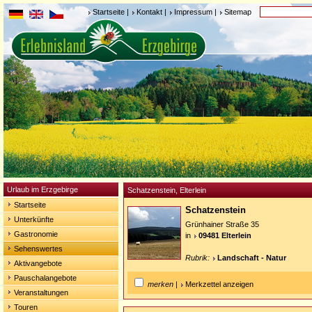
Startseite
|
Kontakt
|
Impressum
|
Sitemap
Urlaub im Erzgebirge
Schatzenstein, Elterlein
Startseite
Schatzenstein
Unterkünfte
Grünhainer Straße 35
Gastronomie
in
09481 Elterlein
Sehenswertes
Rubrik:
Landschaft - Natur
Aktivangebote
Pauschalangebote
merken
|
Merkzettel anzeigen
Veranstaltungen
Touren