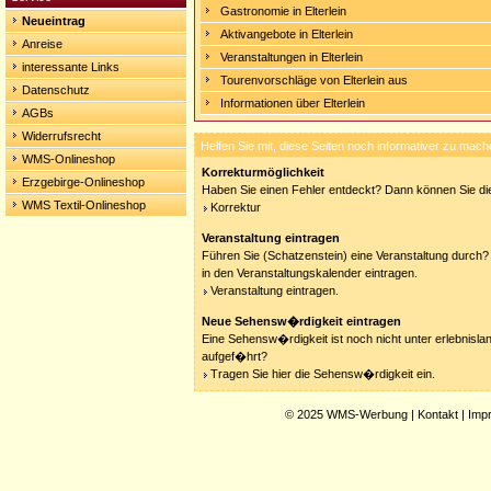
Gastronomie in Elterlein
Neueintrag
Aktivangebote in Elterlein
Anreise
Veranstaltungen in Elterlein
interessante Links
Tourenvorschläge von Elterlein aus
Datenschutz
Informationen über Elterlein
AGBs
Widerrufsrecht
Helfen Sie mit, diese Seiten noch informativer zu mach
WMS-Onlineshop
Korrekturmöglichkeit
Erzgebirge-Onlineshop
Haben Sie einen Fehler entdeckt? Dann können Sie die
WMS Textil-Onlineshop
Korrektur
Veranstaltung eintragen
Führen Sie (Schatzenstein) eine Veranstaltung durch? 
in den Veranstaltungskalender eintragen.
Veranstaltung eintragen.
Neue Sehensw�rdigkeit eintragen
Eine Sehensw�rdigkeit ist noch nicht unter erlebnisla
aufgef�hrt?
Tragen Sie hier die Sehensw�rdigkeit ein.
© 2025
WMS-Werbung
|
Kontakt
|
Imp