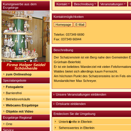
Kunstgewerbe aus dem
Kontakt
Beschreibung
Veranstaltungen
Erzgebirge
Kontaktmöglichkeiten
Homepage
E-Mail
Homepage:
http://www.hotel-
Telefon: 037349 6690
schatzenstein.de/
Fax: 037349 66944
Beschreibung
Der Schatzenstein ist ein Berg nahe den Gemeinden El
Grünhain-Beierfeld.
Er ist ein beliebtes Wanderziel mit vielen Felsformatio
Waldes bietet sich allerdings kaum Fernsicht.
zum Onlineshop
Am höchsten Punkt des Schatzensteins ist im Fels ein
Spezialangebote
Mundartdichter Max Schreyer.
Fotogalerie
Barrierefrei
Unsere Veranstaltungen einblenden
Betriebsverkäufe
Ortskarte einblenden
Webcams Erzgebirge
Objekte mit Video
Entdecken Sie die Umgebung
Erzgebirge Regional
Unterk�nfte in Elterlein
Orte
Sehenswertes in Elterlein
Service