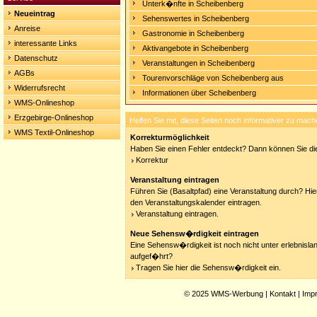
Unterk�nfte in Scheibenberg
Neueintrag
Sehenswertes in Scheibenberg
Anreise
Gastronomie in Scheibenberg
interessante Links
Aktivangebote in Scheibenberg
Datenschutz
Veranstaltungen in Scheibenberg
AGBs
Tourenvorschläge von Scheibenberg aus
Widerrufsrecht
Informationen über Scheibenberg
WMS-Onlineshop
Erzgebirge-Onlineshop
Helfen Sie mit, diese Seiten noch informativer zu mach
WMS Textil-Onlineshop
Korrekturmöglichkeit
Haben Sie einen Fehler entdeckt? Dann können Sie die
Korrektur
Veranstaltung eintragen
Führen Sie (Basaltpfad) eine Veranstaltung durch? Hier
den Veranstaltungskalender eintragen.
Veranstaltung eintragen.
Neue Sehensw�rdigkeit eintragen
Eine Sehensw�rdigkeit ist noch nicht unter erlebnisla
aufgef�hrt?
Tragen Sie hier die Sehensw�rdigkeit ein.
© 2025
WMS-Werbung
|
Kontakt
|
Imp