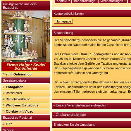
Kontakt
Beschreibung
Veranstaltungen
Kunstgewerbe aus dem
Erzgebirge
Kontaktmöglichkeiten
Homepage
Homepage:
http://www.aussichtsturm.scheibenberg.info/basaltpfa
Beschreibung
Der Scheibenberg (besonders die so genannte „Kanzel“
sächsischen Naturdenkmalen für die Geschichte der G
Der Einbruch des Ohøe- / Egertalgrabens und die Anh
vor 35 bis 10 Millionen Jahren an vielen Stellen Vulk
Basaltlava folgte dem Gefälle der Talzüge und erstarr
Die Erzgebirgsflüsse gewannen aus ihrem wachsenden
schnitten tiefe Täler in den Untergrund.
zum Onlineshop
Spezialangebote
Die schwer abzutragenden Basaltmassen blieben als l
Fotogalerie
Tertiäre Flusssedimente unter den Basaltbergen beleg
den einstigen Tälern erheben sich die markantesten B
Barrierefrei
Betriebsverkäufe
Webcams Erzgebirge
Unsere Veranstaltungen einblenden
Objekte mit Video
Ortskarte einblenden
Erzgebirge Regional
Orte
Entdecken Sie die Umgebung
Service