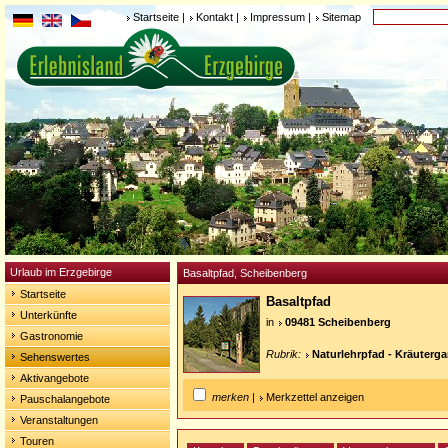
Startseite
|
Kontakt
|
Impressum
|
Sitemap
Urlaub im Erzgebirge
Basaltpfad, Scheibenberg
Startseite
Basaltpfad
Unterkünfte
in
09481 Scheibenberg
Gastronomie
Rubrik:
Naturlehrpfad - Kräuterga
Sehenswertes
Aktivangebote
merken
|
Merkzettel anzeigen
Pauschalangebote
Veranstaltungen
Touren