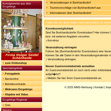
Veranstaltungen in Burkhardtsdorf
Kunstgewerbe aus dem
Erzgebirge
Tourenvorschläge von Burkhardtsdorf aus
Informationen über Burkhardtsdorf
Helfen Sie mit, diese Seiten noch informativer zu mach
Korrekturmöglichkeit
Sind Sie Burkhardtsdorfer Eventstuben? Hier können Si
bzw. mit weiteren Angaben versehen.
Korrektur
Veranstaltung eintragen
Führen Sie (Burkhardtsdorfer Eventstuben) eine Veran
können Sie alle Daten in den Veranstaltungskalender e
Veranstaltung eintragen.
zum Onlineshop
Neuen Gastronomiebetrieb anmelden
Spezialangebote
Ihr Gastronomiebetrieb ist noch nicht unter erlebnisla
Fotogalerie
aufgef�hrt?
Melden Sie hier Ihren Gastronomiebetrieb an.
Barrierefrei
Betriebsverkäufe
© 2025
WMS-Werbung
|
Kontakt
|
Imp
Webcams Erzgebirge
Objekte mit Video
Erzgebirge Regional
Orte
Service