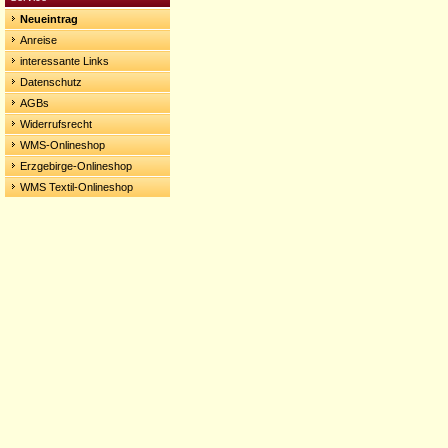
Neueintrag
Anreise
interessante Links
Datenschutz
AGBs
Widerrufsrecht
WMS-Onlineshop
Erzgebirge-Onlineshop
WMS Textil-Onlineshop