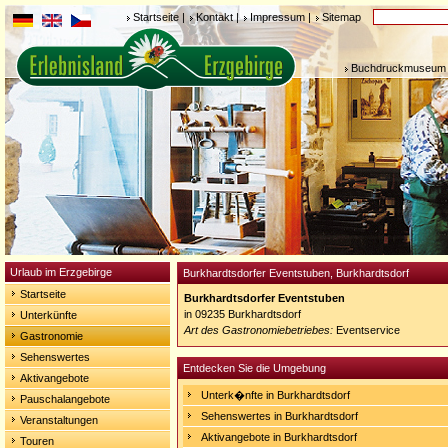
Startseite
|
Kontakt
|
Impressum
|
Sitemap
Buchdruckmuseum 
Urlaub im Erzgebirge
Burkhardtsdorfer Eventstuben, Burkhardtsdorf
Startseite
Burkhardtsdorfer Eventstuben
in 09235 Burkhardtsdorf
Unterkünfte
Art des Gastronomiebetriebes:
Eventservice
Gastronomie
Sehenswertes
Entdecken Sie die Umgebung
Aktivangebote
Unterk�nfte in Burkhardtsdorf
Pauschalangebote
Sehenswertes in Burkhardtsdorf
Veranstaltungen
Aktivangebote in Burkhardtsdorf
Touren