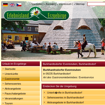
Startseite
|
Kontakt
|
Impressum
|
Sitemap
Urlaub im Erzgebirge
Burkhardtsdorfer Eventstuben, Burkhardtsdorf
Startseite
Burkhardtsdorfer Eventstuben
in 09235 Burkhardtsdorf
Unterkünfte
Art des Gastronomiebetriebes:
Eventservice
Gastronomie
Sehenswertes
Entdecken Sie die Umgebung
Aktivangebote
Unterk�nfte in Burkhardtsdorf
Pauschalangebote
Sehenswertes in Burkhardtsdorf
Veranstaltungen
Aktivangebote in Burkhardtsdorf
Touren