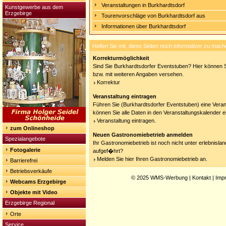
Veranstaltungen in Burkhardtsdorf
Kunstgewerbe aus dem
Erzgebirge
Tourenvorschläge von Burkhardtsdorf aus
Informationen über Burkhardtsdorf
Helfen Sie mit, diese Seiten noch informativer zu mach
Korrekturmöglichkeit
Sind Sie Burkhardtsdorfer Eventstuben? Hier können Si
bzw. mit weiteren Angaben versehen.
Korrektur
Veranstaltung eintragen
Führen Sie (Burkhardtsdorfer Eventstuben) eine Veran
können Sie alle Daten in den Veranstaltungskalender e
Veranstaltung eintragen.
zum Onlineshop
Neuen Gastronomiebetrieb anmelden
Spezialangebote
Ihr Gastronomiebetrieb ist noch nicht unter erlebnisla
Fotogalerie
aufgef�hrt?
Melden Sie hier Ihren Gastronomiebetrieb an.
Barrierefrei
Betriebsverkäufe
© 2025
WMS-Werbung
|
Kontakt
|
Imp
Webcams Erzgebirge
Objekte mit Video
Erzgebirge Regional
Orte
Service