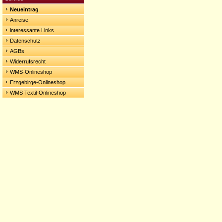
Neueintrag
Anreise
interessante Links
Datenschutz
AGBs
Widerrufsrecht
WMS-Onlineshop
Erzgebirge-Onlineshop
WMS Textil-Onlineshop