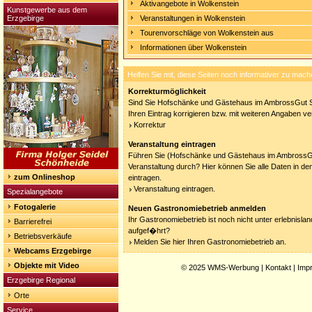
Aktivangebote in Wolkenstein
Kunstgewerbe aus dem
Erzgebirge
Veranstaltungen in Wolkenstein
Tourenvorschläge von Wolkenstein aus
Informationen über Wolkenstein
Helfen Sie mit, diese Seiten noch informativer zu mach
Korrekturmöglichkeit
Sind Sie Hofschänke und Gästehaus im AmbrossGut S
Ihren Eintrag korrigieren bzw. mit weiteren Angaben v
Korrektur
Veranstaltung eintragen
Führen Sie (Hofschänke und Gästehaus im AmbrossG
Veranstaltung durch? Hier können Sie alle Daten in de
zum Onlineshop
eintragen.
Veranstaltung eintragen.
Spezialangebote
Fotogalerie
Neuen Gastronomiebetrieb anmelden
Ihr Gastronomiebetrieb ist noch nicht unter erlebnisla
Barrierefrei
aufgef�hrt?
Betriebsverkäufe
Melden Sie hier Ihren Gastronomiebetrieb an.
Webcams Erzgebirge
Objekte mit Video
© 2025
WMS-Werbung
|
Kontakt
|
Imp
Erzgebirge Regional
Orte
Service