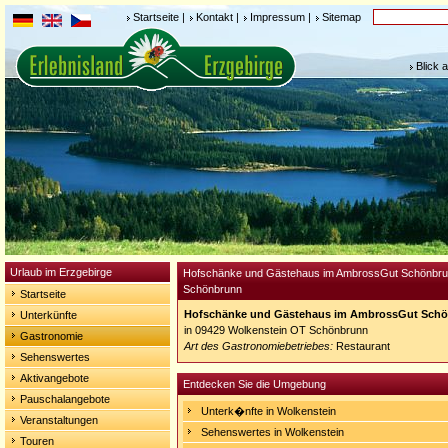
Startseite
|
Kontakt
|
Impressum
|
Sitemap
Blick 
Urlaub im Erzgebirge
Hofschänke und Gästehaus im AmbrossGut Schönbru
Schönbrunn
Startseite
Hofschänke und Gästehaus im AmbrossGut Sch
Unterkünfte
in 09429 Wolkenstein OT Schönbrunn
Gastronomie
Art des Gastronomiebetriebes:
Restaurant
Sehenswertes
Aktivangebote
Entdecken Sie die Umgebung
Pauschalangebote
Unterk�nfte in Wolkenstein
Veranstaltungen
Sehenswertes in Wolkenstein
Touren