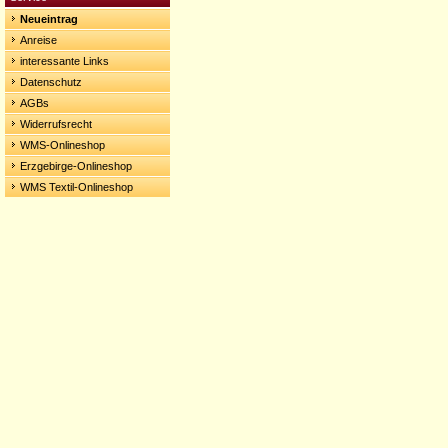
Neueintrag
Anreise
interessante Links
Datenschutz
AGBs
Widerrufsrecht
WMS-Onlineshop
Erzgebirge-Onlineshop
WMS Textil-Onlineshop