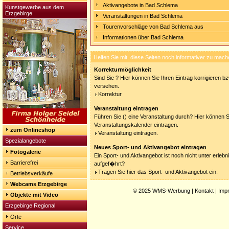
Aktivangebote in Bad Schlema
Kunstgewerbe aus dem
Erzgebirge
Veranstaltungen in Bad Schlema
Tourenvorschläge von Bad Schlema aus
Informationen über Bad Schlema
Helfen Sie mit, diese Seiten noch informativer zu mach
Korrekturmöglichkeit
Sind Sie ? Hier können Sie Ihren Eintrag korrigieren b
versehen.
Korrektur
Veranstaltung eintragen
Führen Sie () eine Veranstaltung durch? Hier können Si
Veranstaltungskalender eintragen.
zum Onlineshop
Veranstaltung eintragen.
Spezialangebote
Neues Sport- und Aktivangebot eintragen
Fotogalerie
Ein Sport- und Aktivangebot ist noch nicht unter erleb
Barrierefrei
aufgef�hrt?
Tragen Sie hier das Sport- und Aktivangebot ein.
Betriebsverkäufe
Webcams Erzgebirge
© 2025
WMS-Werbung
|
Kontakt
|
Imp
Objekte mit Video
Erzgebirge Regional
Orte
Service