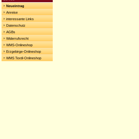
Neueintrag
Anreise
interessante Links
Datenschutz
AGBs
Widerrufsrecht
WMS-Onlineshop
Erzgebirge-Onlineshop
WMS Textil-Onlineshop