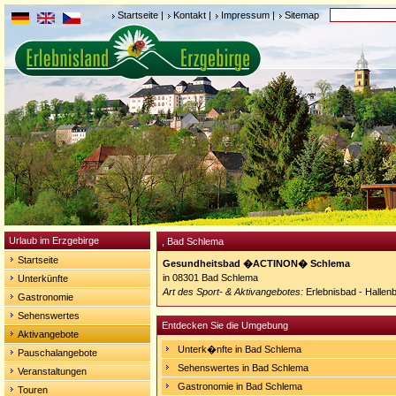
Startseite
|
Kontakt
|
Impressum
|
Sitemap
Urlaub im Erzgebirge
, Bad Schlema
Startseite
Gesundheitsbad �ACTINON� Schlema
in 08301 Bad Schlema
Unterkünfte
Art des Sport- & Aktivangebotes:
Erlebnisbad - Hallen
Gastronomie
Sehenswertes
Entdecken Sie die Umgebung
Aktivangebote
Unterk�nfte in Bad Schlema
Pauschalangebote
Sehenswertes in Bad Schlema
Veranstaltungen
Gastronomie in Bad Schlema
Touren