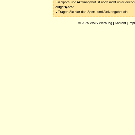
Ein Sport- und Aktivangebot ist noch nicht unter erleb
aufgef�hrt?
Tragen Sie hier das Sport- und Aktivangebot ein.
© 2025
WMS-Werbung
|
Kontakt
|
Imp