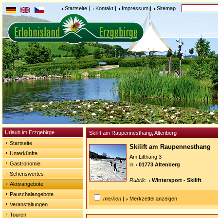
Startseite
|
Kontakt
|
Impressum
|
Sitemap
Urlaub im Erzgebirge
Skilift am Raupennesthang, Altenberg
Startseite
Skilift am Raupennesthang
Unterkünfte
Am Lifthang 3
Gastronomie
in
01773 Altenberg
Sehenswertes
Rubrik:
Wintersport - Skilift
Aktivangebote
Pauschalangebote
merken
|
Merkzettel anzeigen
Veranstaltungen
Touren