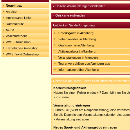
Neueintrag
Unsere Veranstaltungen einblenden
Anreise
Ortskarte einblenden
interessante Links
Datenschutz
Entdecken Sie die Umgebung
AGBs
Unterk�nfte in Altenberg
Widerrufsrecht
Sehenswertes in Altenberg
WMS-Onlineshop
Gastronomie in Altenberg
Erzgebirge-Onlineshop
Aktivangebote in Altenberg
WMS Textil-Onlineshop
Veranstaltungen in Altenberg
Tourenvorschläge von Altenberg aus
Informationen über Altenberg
Helfen Sie mit, diese Seiten noch informativer zu mach
Korrekturmöglichkeit
Haben Sie einen Fehler entdeckt? Dann können Sie die
Korrektur
Veranstaltung eintragen
Führen Sie (Skilift am Raupennesthang) eine Veransta
Sie alle Daten in den Veranstaltungskalender eintragen
Veranstaltung eintragen.
Neues Sport- und Aktivangebot eintragen