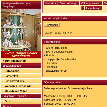
Kunstgewerbe aus dem
Kontakt
Beschreibung
Öffnungszeiten
Ve
Erzgebirge
Umgebung
Kontaktmöglichkeiten
Homepage
Homepage:
http://www.skilifte-
Telefon: 035056 / 35262
geising.de
Beschreibung
- 530 m Piste, leicht
- 500 m Doppelschlepplift
- Flutlicht
- Halfpipe f�r Snowboarder
zum Onlineshop
- Skiverleih
Spezialangebote
- Skischule
- Snowtubing mit Lift
Fotogalerie
Barrierefrei
Betriebsverkäufe
Öffnungszeiten
Webcams Erzgebirge
Bei entsprechenden Schneeverh�ltnissen:
Objekte mit Video
Erzgebirge Regional
Montag bis Freitag: 10.00 - 22.00 Uhr
Samstag: 09.00 - 22.00 Uhr
Orte
Sonntag: 09.00 - 18.00 Uhr
Service