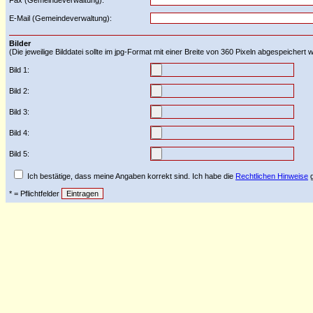
Fax (Gemeindeverwaltung):
E-Mail (Gemeindeverwaltung):
Bilder
(Die jeweilige Bilddatei sollte im jpg-Format mit einer Breite von 360 Pixeln abgespeichert
Bild 1:
Bild 2:
Bild 3:
Bild 4:
Bild 5:
Ich bestätige, dass meine Angaben korrekt sind. Ich habe die
Rechtlichen Hinweise
g
* = Pflichtfelder