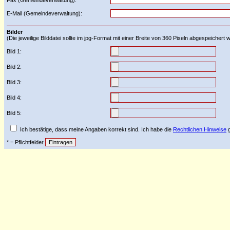
Fax (Gemeindeverwaltung):
E-Mail (Gemeindeverwaltung):
Bilder
(Die jeweilige Bilddatei sollte im jpg-Format mit einer Breite von 360 Pixeln abgespeichert
Bild 1:
Bild 2:
Bild 3:
Bild 4:
Bild 5:
Ich bestätige, dass meine Angaben korrekt sind. Ich habe die
Rechtlichen Hinweise
g
* = Pflichtfelder