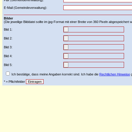
Fax (Gemeindeverwaltung):
E-Mail (Gemeindeverwaltung):
Bilder
(Die jeweilige Bilddatei sollte im jpg-Format mit einer Breite von 360 Pixeln abgespeichert
Bild 1:
Bild 2:
Bild 3:
Bild 4:
Bild 5:
Ich bestätige, dass meine Angaben korrekt sind. Ich habe die
Rechtlichen Hinweise
g
* = Pflichtfelder